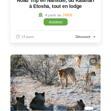
Road Trip en Namibie, du Kalahari
à Etosha, tout en lodge
2480
€
A partir de
Autotour
13 jours
Découvrir